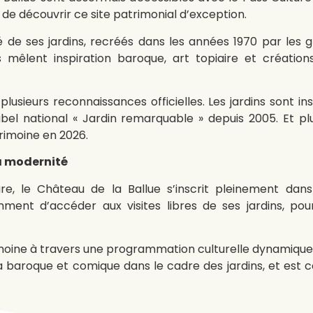
e découvrir ce site patrimonial d’exception.
té de ses jardins, recréés dans les années 1970 par le
ls mêlent inspiration baroque, art topiaire et créatio
lusieurs reconnaissances officielles. Les jardins sont i
 label national « Jardin remarquable » depuis 2005. Et
rimoine en 2026.
la modernité
re, le Château de la Ballue s’inscrit pleinement da
amment d’accéder aux visites libres de ses jardins, p
imoine à travers une programmation culturelle dynamiqu
péra baroque et comique dans le cadre des jardins, et est