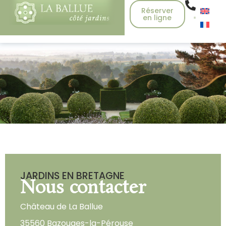
Réserver
en ligne
JARDINS EN BRETAGNE
Nous contacter
Château de La Ballue
35560 Bazouges-la-Pérouse