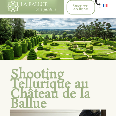
Réserver
en ligne
Shooting
Tellurique au
Château de la
Ballue