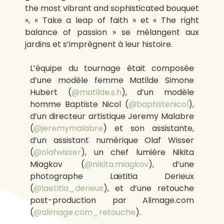
the most vibrant and sophisticated bouquet
», « Take a leap of faith » et « The right
balance of passion » se mélangent aux
jardins et s’imprègnent à leur histoire.
L’équipe du tournage était composée
d’une modèle femme
Matilde Simone
Hubert (
@matilde.s.h
), d’un modèle
homme Baptiste Nicol (
@baptistenicol
),
d’un directeur artistique
Jeremy Malabre
(
@jeremymalabre
) et son assistante
,
d’un assistant numérique Olaf Wisser
(
@olafwisser
), un chef lumière Nikita
Miagkov (
@nikita.miagkov
), d’une
photographe
Lætitia Derieux
(
@laetitia_derieux
), et d’une retouche
post-production par Alimage.com
(
@alimage.com_retouche
).