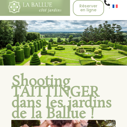
Réserver
en ligne
Shooting
TAITTINGER
dans les jardins
de la Ballue !