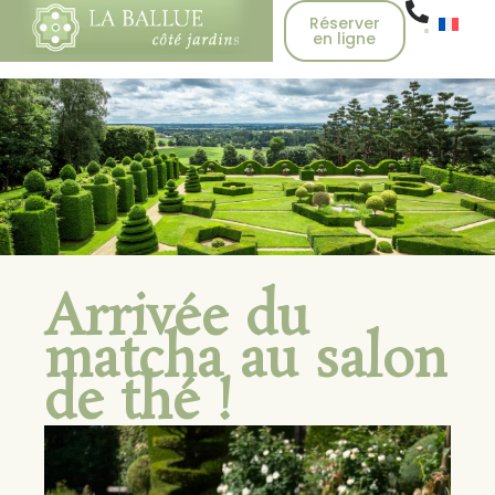
Réserver
en ligne
Arrivée du
matcha au salon
de thé !