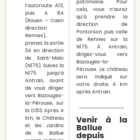
patrimoine. Pour
l’autoroute A13,
cela, vous n’aurez
puis A 84
qu’à prendre la
(Rouen – Caen
direction de
direction
Pontorson puis celle
Rennes),
de Rennes sur la
prenez la sortie
N175. À Antrain,
34 en direction
dirigez-vous vers
de Saint-Malo
Bazouges-la-
(N175). Suivez la
Pérouse. Le château
N175 jusqu’à
sera indiqué sur
Antrain, avant
votre droite, 4 km
de vous diriger
après Antrain.
vers Bazouges-
la-Pérouse, sur
la D313. Après 4
km, le Château
Venir à la
et les Jardins
Ballue
de la Ballue
depuis