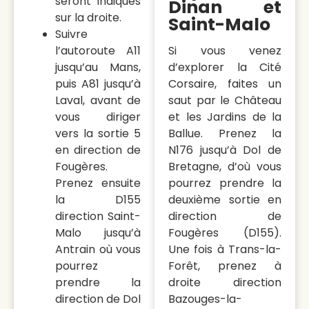
seront indiqués
Dinan et
sur la droite.
Saint-Malo
Suivre
l’autoroute A11
Si vous venez
jusqu’au Mans,
d’explorer la Cité
puis A81 jusqu’à
Corsaire, faites un
Laval, avant de
saut par le Château
vous diriger
et les Jardins de la
vers la sortie 5
Ballue. Prenez la
en direction de
N176 jusqu’à Dol de
Fougères.
Bretagne, d’où vous
Prenez ensuite
pourrez prendre la
la D155
deuxième sortie en
direction Saint-
direction de
Malo jusqu’à
Fougères (D155).
Antrain où vous
Une fois à Trans-la-
pourrez
Forêt, prenez à
prendre la
droite direction
direction de Dol
Bazouges-la-