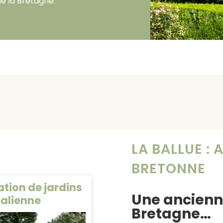
e la Bretagne.
LA BALLUE : 
BRETONNE
tion de jardins
Une ancienn
italienne
Bretagne…