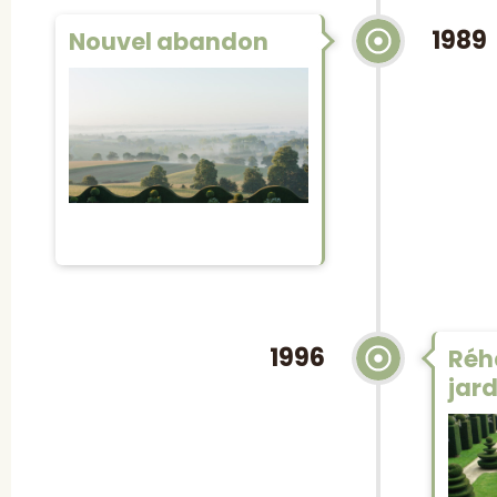
1989
Nouvel abandon
1996
Réh
jard