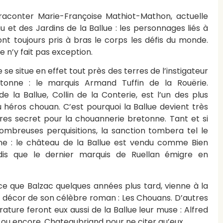
aconter Marie-Françoise Mathiot-Mathon, actuelle
 et des Jardins de la Ballue : les personnages liés à
nt toujours pris à bras le corps les défis du monde.
e n’y fait pas exception.
 se situe en effet tout près des terres de l’instigateur
etonne : le marquis Armand Tuffin de la Rouërie.
 de la Ballue, Collin de la Conterie, est l’un des plus
héros chouan. C’est pourquoi la Ballue devient très
tres secret pour la chouannerie bretonne. Tant et si
nombreuses perquisitions, la sanction tombera tel le
ine : le château de la Ballue est vendu comme Bien
ndis que le dernier marquis de Ruellan émigre en
 ce que Balzac quelques années plus tard, vienne à la
le décor de son célèbre roman : Les Chouans. D’autres
rature feront eux aussi de la Ballue leur muse : Alfred
 ou encore, Chateaubriand pour ne citer qu’eux.