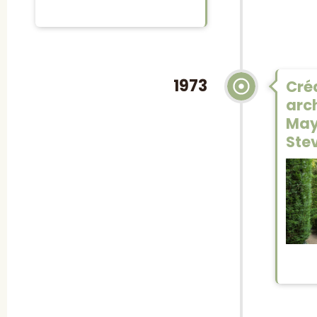
1973
Créa
arch
May
Ste