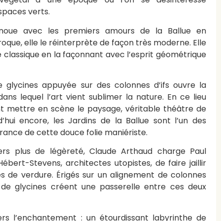
spaces verts.
enoue avec les premiers amours de la Ballue en
baroque, elle le réinterprète de façon très moderne. Elle
e classique en la façonnant avec l’esprit géométrique
glycines appuyée sur des colonnes d’ifs ouvre la
ans lequel l’art vient sublimer la nature. En ce lieu
ent mettre en scène le paysage, véritable théâtre de
’hui encore, les Jardins de la Ballue sont l’un des
rance de cette douce folie maniériste.
ers plus de légèreté, Claude Arthaud charge Paul
bert-Stevens, architectes utopistes, de faire jaillir
s de verdure. Érigés sur un alignement de colonnes
s de glycines créent une passerelle entre ces deux
rs l’enchantement : un étourdissant labyrinthe de