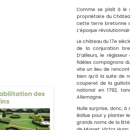
Comme se plaît à le r
propriétaire du Château
cette terre bretonne o
L’époque révolutionnair
Le château du 17e siècle
de la conjuration br
D’ailleurs, le régisseur
fidèles compagnons du 
vite un lieu de rencon
bien qu’à la suite de 
couperet de la guillot
national en 1792, ta
abilitation des
Allemagne.
ins
Nulle surprise, donc, à
Ballue pour y planter 
grands noms de la litté
de Musset, Victor Hugo,