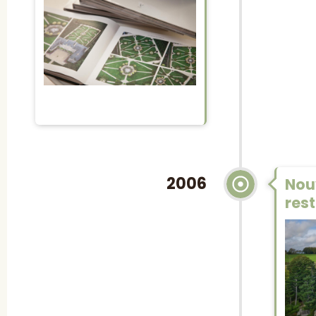
2006
Nou
res