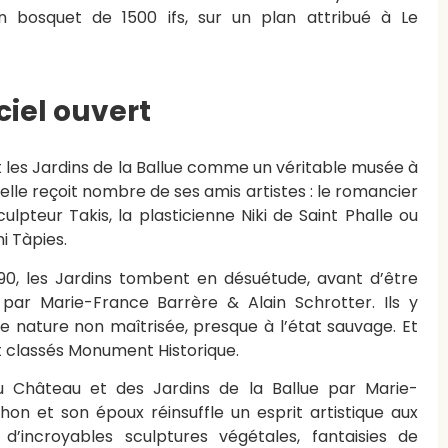
un bosquet de 1500 ifs, sur un plan attribué à Le
iel ouvert
 les Jardins de la Ballue comme un véritable musée à
 elle reçoit nombre de ses amis artistes : le romancier
lpteur Takis, la plasticienne Niki de Saint Phalle ou
i Tàpies.
0, les Jardins tombent en désuétude, avant d’être
par Marie-France Barrère & Alain Schrotter. Ils y
une nature non maîtrisée, presque à l’état sauvage. Et
nt classés Monument Historique.
u Château et des Jardins de la Ballue par Marie-
on et son époux réinsuffle un esprit artistique aux
s d’incroyables sculptures végétales, fantaisies de