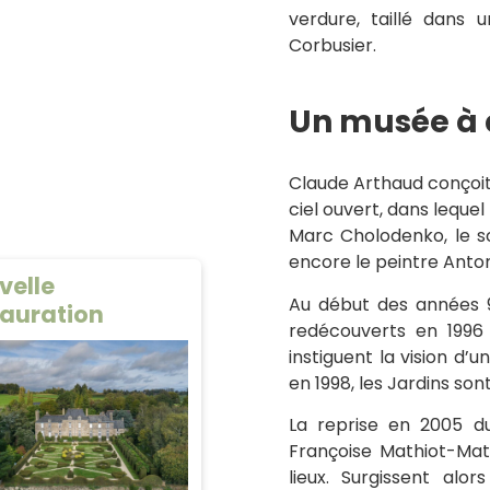
verdure, taillé dans 
Corbusier.
Un musée à c
Claude Arthaud conçoit
ciel ouvert, dans lequel
Marc Cholodenko, le scu
encore le peintre Anton
velle
Au début des années 9
tauration
redécouverts en 1996 
instiguent la vision d’
en 1998, les Jardins so
La reprise en 2005 d
Françoise Mathiot-Math
lieux. Surgissent alor