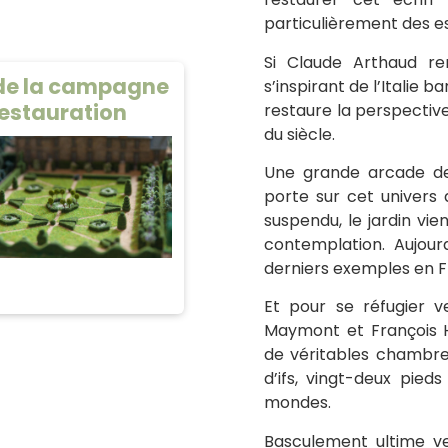
particulièrement des e
Si Claude Arthaud r
 de la campagne
s’inspirant de l’Italie 
restauration
restaure la perspectiv
du siècle.
Une grande arcade de 
porte sur cet univers d
suspendu, le jardin vi
contemplation. Aujourd
derniers exemples en F
Et pour se réfugier v
Maymont et François Hé
de véritables chambre
d’ifs, vingt-deux pied
mondes.
Basculement ultime ve