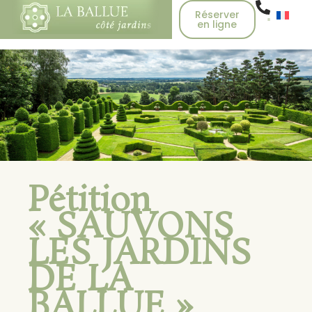
Réserver
en ligne
Pétition
« SAUVONS
LES JARDINS
DE LA
BALLUE »