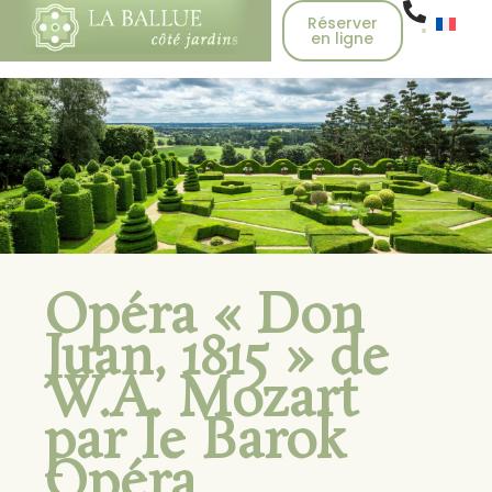
Réserver
en ligne
Opéra « Don
Juan, 1815 » de
W.A. Mozart
par le Barok
Opéra