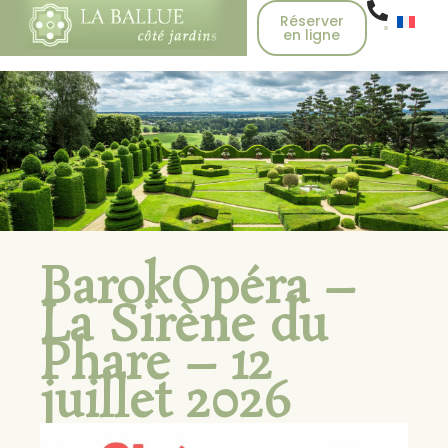
Réserver
en ligne
BarokOpéra –
La Sirène du
Phare – 12
juillet 2026