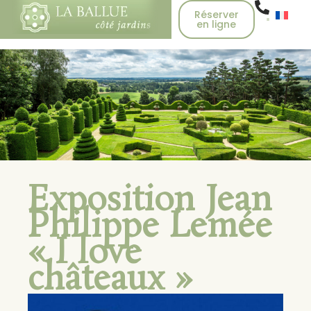
Réserver
en ligne
Exposition Jean
Philippe Lemée
« I love
châteaux »