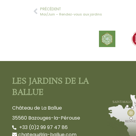
PRÉCÉDENT
Mai/Juin – Rendez-vous aux jardins
LES JARDINS DE LA
BALLUE
Château de La Ballue
35560 Bazouges-la-Pérouse
+33 (0)2 99 97 47 86
chateau@la-ballue.com