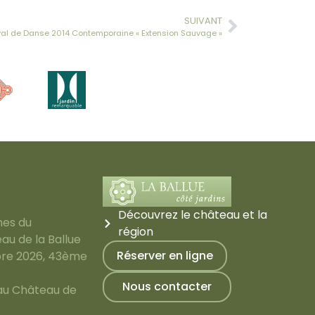
SUIVANT
tival de Danse 2014 Contemporaine « Extension Sauvage »
Découvrez le château et la
nes du
région
au de la Ballue
Réserver en ligne
bre 2026, 43ème
Nous contacter
 au Château de