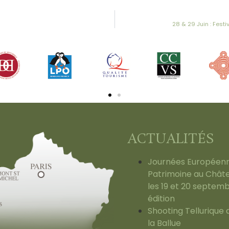
28 & 29 Juin : Fes
ACTUALITÉS
Journées Européen
Patrimoine au Châte
les 19 et 20 septem
édition
Shooting Tellurique
la Ballue