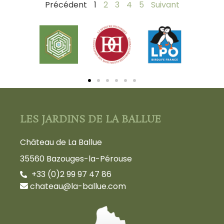
Précédent
1
2
3
4
5
Suivant
LES JARDINS DE LA BALLUE
Château de La Ballue
35560 Bazouges-la-Pérouse
+33 (0)2 99 97 47 86
chateau@la-ballue.com