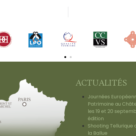
ACTUALITÉS
Journées Européen
Patrimoine au Châte
les 19 et 20 septem
édition
Shooting Tellurique
la Ballue