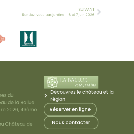
SUIVANT
Rendez-vous aux jardins – 6 et 7 juin 2026
Découvrez le château et la
nes du
région
au de la Ballue
Réserver en ligne
bre 2026, 43ème
Nous contacter
 au Château de