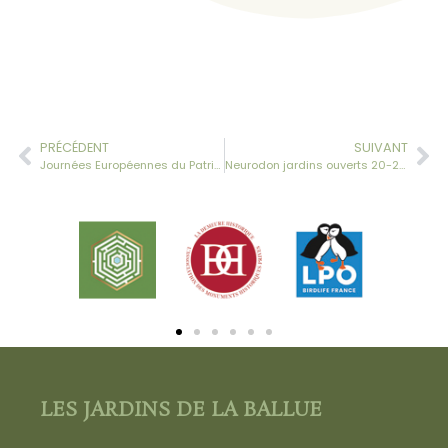
PRÉCÉDENT
SUIVANT
Journées Européennes du Patrimoine 2019
Neurodon jardins ouverts 20-21 juin 2020
LES JARDINS DE LA BALLUE