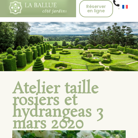
Réserver
en ligne
Atelier taille
rosiers et
hydrangeas 3
mars 2020