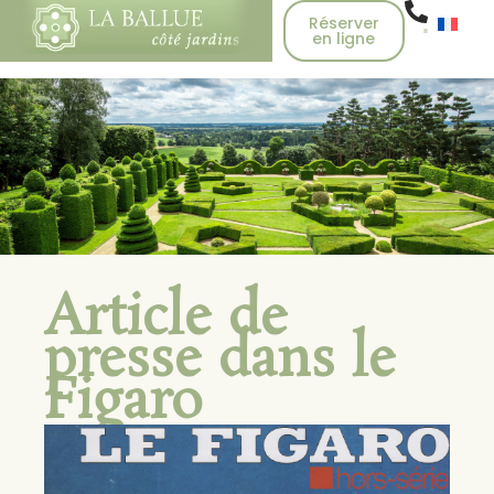
Réserver
en ligne
Article de
presse dans le
Figaro