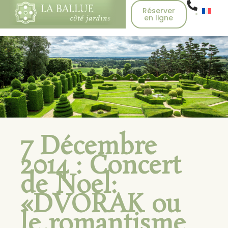
Réserver
en ligne
7 Décembre
2014 : Concert
de Noel:
«DVORAK ou
le romantisme