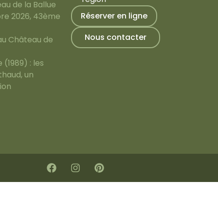
au de la Ballue
Réserver en ligne
bre 2026, 43ème
Nous contacter
 au Château de
(1989) : les
thaud, un
ion