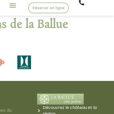
Réserver en ligne
s de la Ballue
Découvrez le château et la
nes du
région