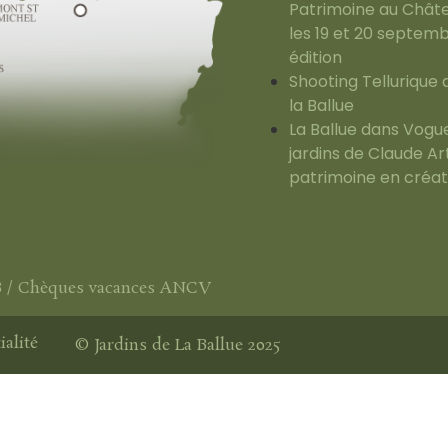
Patrimoine au Châte
les 19 et 20 septem
édition
Shooting Tellurique
la Ballue
La Ballue dans Vogue 
jardins de Claude Ar
patrimoine en créat
B / Chèques vacances ANCV
ialité
© Jardins de La Ballue 2025