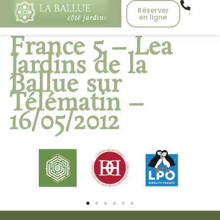
Réserver
en ligne
France 5 – Lea
Jardins de la
Ballue sur
Télématin –
16/05/2012