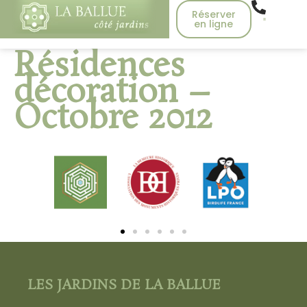
Réserver
en ligne
Résidences
décoration –
Octobre 2012
LES JARDINS DE LA BALLUE