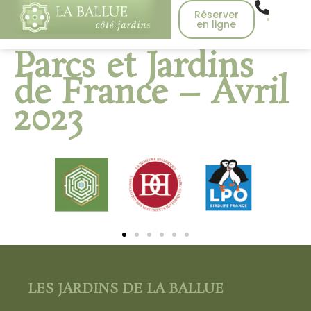
Réserver
en ligne
Parcs et Jardins
de France – Avril
2023
LES JARDINS DE LA BALLUE