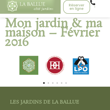
Réserver
en ligne
Mon jardin & ma
maison – Février
2016
LES JARDINS DE LA BALLUE