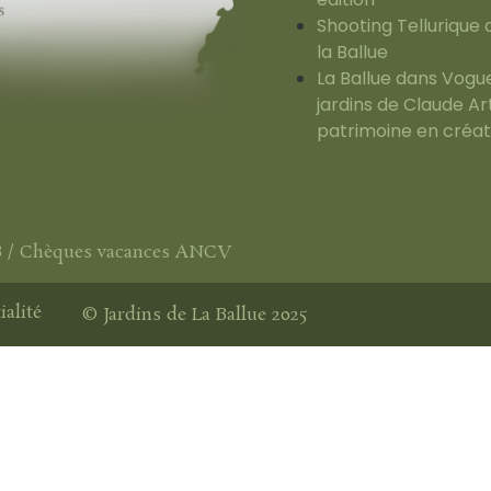
Shooting Tellurique
la Ballue
La Ballue dans Vogue 
jardins de Claude Ar
patrimoine en créat
B / Chèques vacances ANCV
ialité
© Jardins de La Ballue 2025