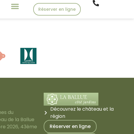
Réserver en ligne
Découvrez le château et la
nes du
région
au de la Ballue
Réserver en ligne
bre 2026, 43ème