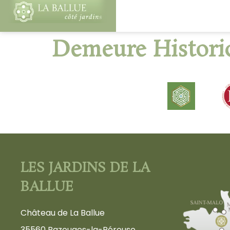
Demeure Histori
LES JARDINS DE LA
BALLUE
Château de La Ballue
35560 Bazouges-la-Pérouse