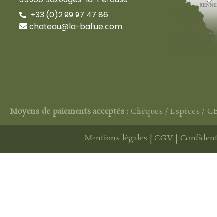
+33 (0)2 99 97 47 86
chateau@la-ballue.com
Moyens de paiements acceptés :
Chèques / Espèces / C
Mentions légales
|
CGV
|
Confident