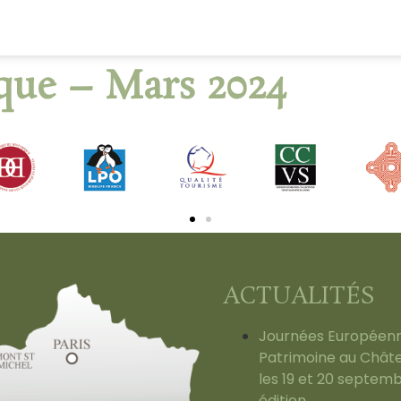
que – Mars 2024
ACTUALITÉS
Journées Européen
Patrimoine au Châte
les 19 et 20 septem
édition