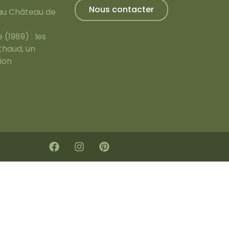
Nous contacter
 au Château de
(1989) : les
thaud, un
ion