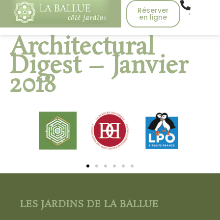
Réserver
en ligne
Architectural
Digest – Janvier
2018
LES JARDINS DE LA BALLUE