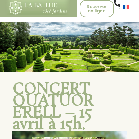
Réserver
en ligne
CONCERT
QUATUOR
ERELL – 15
avril à 15h.