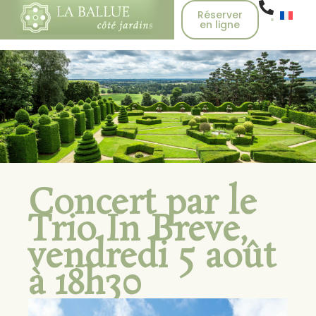
Réserver
en ligne
Concert par le
Trio In Breve,
vendredi 5 août
à 18h30