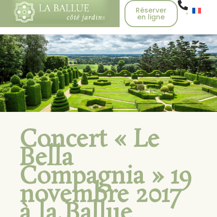
Réserver
en ligne
Concert « Le
Bella
Compagnia » 19
novembre 2017
à la Ballue