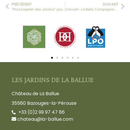
PRÉCÉDENT
SUIVANT
“Prix Européen des Jardins” pour les Jardins de la Ballue
Concert « Le Bella Compagnia » à la Ballue Jardin
LES JARDINS DE LA BALLUE
Château de La Ballue
35560 Bazouges-la-Pérouse
+33 (0)2 99 97 47 86
chateau@la-ballue.com