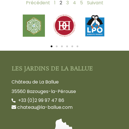
Précédent
1
2
3
4
5
Suivant
LES JARDINS DE LA BALLUE
Château de La Ballue
35560 Bazouges-la-Pérouse
+33 (0)2 99 97 47 86
chateau@la-ballue.com