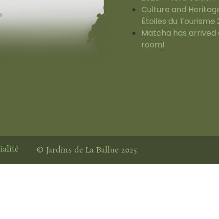
Culture and Heritag
Étoiles du Tourisme
Matcha has arrived 
room!
ialité
© Jardins de La Ballue 2025