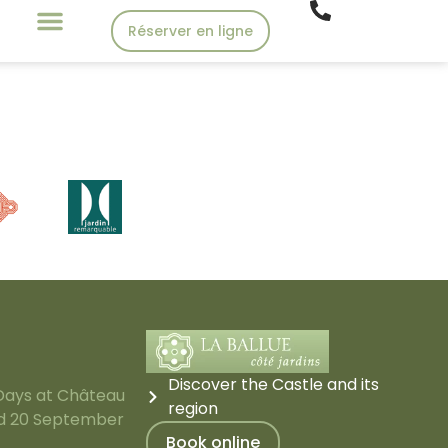
Réserver en ligne
Discover the Castle and its
Days at Château
region
and 20 September
Book online