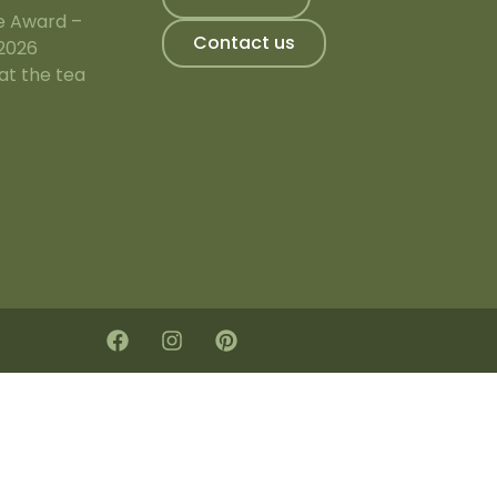
e Award –
Contact us
 2026
at the tea