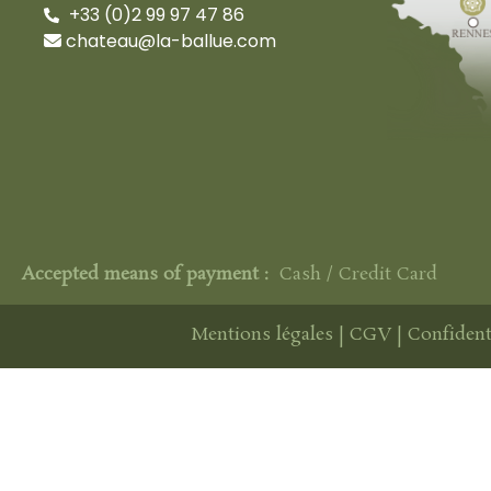
+33 (0)2 99 97 47 86
chateau@la-ballue.com
Accepted means of payment :
Cash / Credit Card
Mentions légales
|
CGV
|
Confident