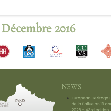
 Décembre 2016
NEWS
European Heritage 
de la Ballue on 19 
2026 – 43rd edition