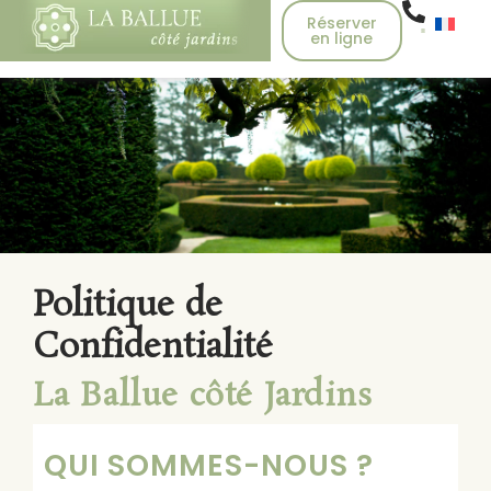
Réserver
en ligne
Politique de
Confidentialité
La Ballue côté Jardins
QUI SOMMES-NOUS ?